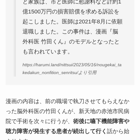
と家族は、市と医師に慰謝料など計約1
億1500万円の損害賠償を求める訴訟を
起こしました。医師は2021年8月に依願
退職しました。この事件は、漫画『脳
外科医 竹田くん』のモデルとなったと
も言われています。
https://harumi.land/nittsui/2023/05/16/nougekai_ta
kedakun_nonfition_senritsu/より引用
漫画の内容は、前の職場で執刀させてもらえなか
った脳外科医の竹田くんが、新天地の赤池市民病
院で手術を次々に行うが、
術後に嚥下機能障害や
聴力障害が発生する患者が続出して行く
話から始