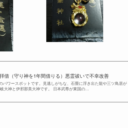
拝借（守り神を1年間借りる）悪霊祓いで不幸改善
のパワースポットです。見逃しがちな、石畳に浮き出た龍や三ツ鳥居が
那岐大神と伊邪那美大神です。 日本武尊が東国の…