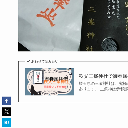
あわせて読みたい
秩父三峯神社で御眷属
埼玉県の三峯神社は、究極
あります。 主祭神は伊邪