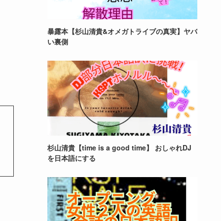
暴露本【杉山清貴&オメガトライブの真実】ヤバ
い裏側
杉山清貴【time is a good time】 おしゃれDJ
を日本語にする