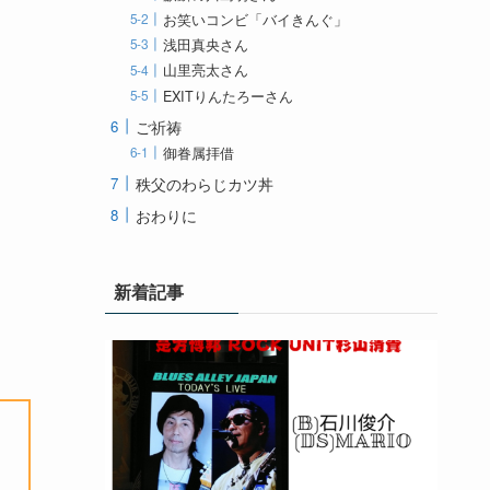
お笑いコンビ「バイきんぐ」
浅田真央さん
山里亮太さん
EXITりんたろーさん
ご祈祷
御眷属拝借
秩父のわらじカツ丼
おわりに
新着記事